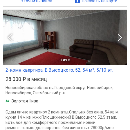
Уточнить поиск
Показать на карте
1
из 8
2-комн квартира, В.Высоцкого, 52, 54 м², 5/10 эт.
28 000 ₽ в месяц
Новосибирская область
,
Городской округ Новосибирск
,
Новосибирск
,
Октябрьский р-н
Золотая Нива
Сдам лично квартиру 2 комнаты.Спальня без окна. 54 кв.м.
кухня 14 м.кв. мжк Плющихинский В.Высоцкого 52.5 этаж.
Есть всё для комфортного проживания.новый
ремонт.только долгосрочно. без животных.28000р/мес