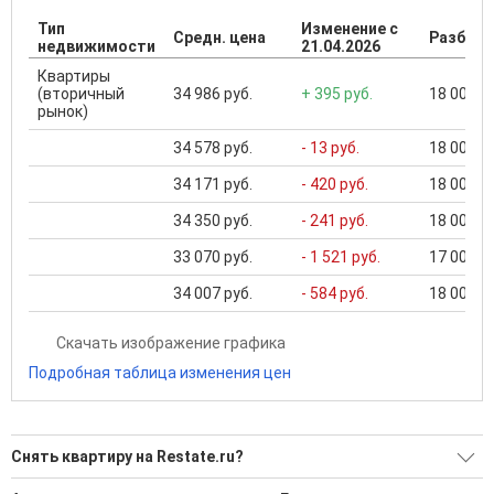
Тип
Изменение с
Средн. цена
Разброс
недвижимости
21.04.2026
Квартиры
(вторичный
34 986 руб.
+ 395 руб.
18 000 ..
рынок)
34 578 руб.
- 13 руб.
18 000 ..
34 171 руб.
- 420 руб.
18 000 ..
34 350 руб.
- 241 руб.
18 000 ..
33 070 руб.
- 1 521 руб.
17 000 ..
34 007 руб.
- 584 руб.
18 000 ..
Скачать изображение графика
Подробная таблица изменения цен
Снять квартиру на Restate.ru?
Ищите, как Снять квартиру?