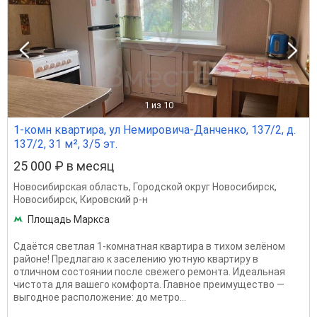
1
из 10
1-комн квартира, ул Немировича-Данченко, 137/2, д.
137/2, 31 м², 3/5 эт.
25 000 ₽ в месяц
Новосибирская область
,
Городской округ Новосибирск
,
Новосибирск
,
Кировский р-н
Площадь Маркса
Сдаётся светлая 1-комнатная квартира в тихом зелёном
районе! Предлагаю к заселению уютную квартиру в
отличном состоянии после свежего ремонта. Идеальная
чистота для вашего комфорта. Главное преимущество —
выгодное расположение: до метро...