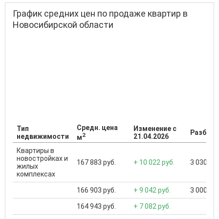
График средних цен по продаже квартир в
Новосибирской области
Средн. цена
Тип
Изменение с
Разброс
2
недвижимости
21.04.2026
м
Квартиры в
новостройках и
167 883 руб.
+ 10 022 руб.
3 030 000
жилых
комплексах
166 903 руб.
+ 9 042 руб.
3 000 000
164 943 руб.
+ 7 082 руб.