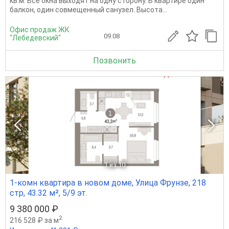
кв.м. Все окна выходят на одну сторону. В квартире один
балкон, один совмещенный санузел. Высота...
Офис продаж ЖК
09.08
"Лебедевский"
Позвонить
1
из 10
1-комн квартира в новом доме, Улица Фрунзе, 218
стр, 43.32 м², 5/9 эт.
9 380 000 ₽
2
216 528 ₽ за м