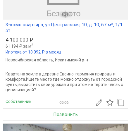
1
из 1
3-комн квартира, ул Центральная, 10, д. 10, 67 м², 1/1
эт.
4 100 000 ₽
2
61 194 ₽ за м
Ипотека от 18 092 ₽ в месяц
Новосибирская область
,
Искитимский р-н
Кварта на земле в деревне Евсино: гармония природы и
комфорта.Ищете место где можно отдохнуть от городской
суеты,вырастить свой урожай и при этом не терять чвязь с
цивилизацией?...
Собственник
05.06
Позвонить