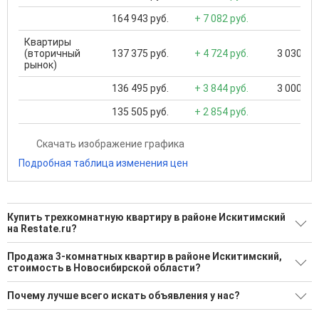
164 943 руб.
+ 7 082 руб.
Квартиры
(вторичный
137 375 руб.
+ 4 724 руб.
3 030 000
рынок)
136 495 руб.
+ 3 844 руб.
3 000 000
135 505 руб.
+ 2 854 руб.
Скачать изображение графика
Подробная таблица изменения цен
Купить трехкомнатную квартиру в районе Искитимский
на Restate.ru?
Поможем Купить трехкомнатную квартиру в районе
Продажа 3-комнатных квартир в районе Искитимский,
Искитимский?
стоимость в Новосибирской области?
46 актуальных и проверенных объявлений
Минимальная цена: 1 300 000 Р. Максимальная цена: 24 000
Почему лучше всего искать объявления у нас?
000 Р; Средняя: 6 888 760 Р
Воспользуйтесь нашим поиском по новостройкам, для
подбора подходящего вам варианта
Все объявления проверены и проходят строгую