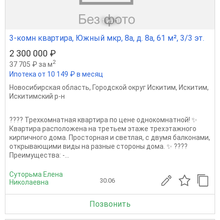
1
из 1
3-комн квартира, Южный мкр, 8а, д. 8а, 61 м², 3/3 эт.
2 300 000 ₽
2
37 705 ₽ за м
Ипотека от 10 149 ₽ в месяц
Новосибирская область
,
Городской округ Искитим
,
Искитим
,
Искитимский р-н
???? Трехкомнатная квартира по цене однокомнатной! ✨
Квартира расположена на третьем этаже трехэтажного
кирпичного дома. Просторная и светлая, с двумя балконами,
открывающими виды на разные стороны дома. ✨ ????
Преимущества: -...
Суторьма Елена
30.06
Николаевна
Позвонить