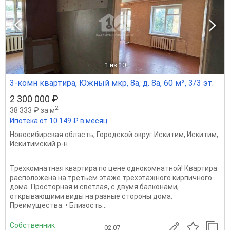
1
из 10
3-комн квартира, Южный мкр, 8а, д. 8а, 60 м², 3/3 эт.
2 300 000 ₽
2
38 333 ₽ за м
Ипотека от 10 149 ₽ в месяц
Новосибирская область
,
Городской округ Искитим
,
Искитим
,
Искитимский р-н
Трехкомнатная квартира по цене однокомнатной! Квартира
расположена на третьем этаже трехэтажного кирпичного
дома. Просторная и светлая, с двумя балконами,
открывающими виды на разные стороны дома.
Преимущества: • Близость...
Собственник
02.07