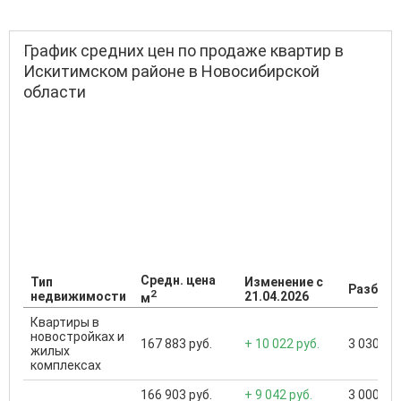
График средних цен по продаже квартир в
Искитимском районе в Новосибирской
области
Средн. цена
Тип
Изменение с
Разброс
2
недвижимости
21.04.2026
м
Квартиры в
новостройках и
167 883 руб.
+ 10 022 руб.
3 030 000
жилых
комплексах
166 903 руб.
+ 9 042 руб.
3 000 000