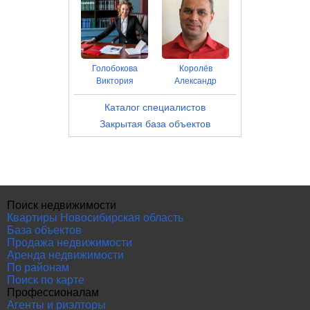
Голобокова
Королёв
Виктория
Александр
Каталог специалистов
Закрытая база объектов
Поиск недвижимости
Квартиры Новосибирская область
База объектов
Продажа недвижимости
Аренда недвижимости
По районам
Поиск по карте
Профессионалам
Агенты и риэлторы