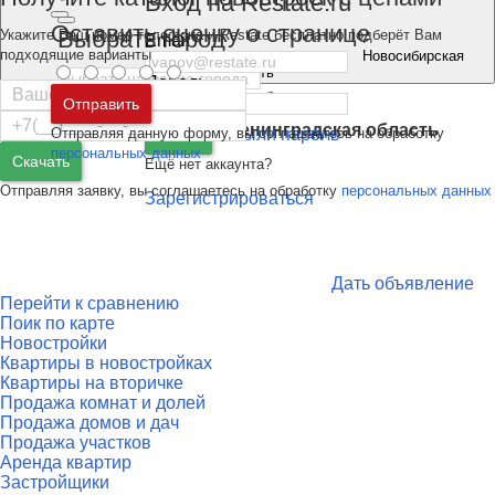
Вход на Restate.ru
Оставить оценку о странице
Выбрать город
Укажите Ваш номер телефона и Restate бесплатно подберёт Вам
Email
подходящие варианты
Новосибирская
область
Пароль
Москва
и
Московская область
Войти
Отправить
Санкт-Петербург
и
Ленинградская область
Отправляя данную форму, вы соглашаетесь на обработку
Забыли пароль
Войти
персональных данных
Скачать
Ещё нет аккаунта?
Отправляя заявку, вы соглашаетесь на обработку
персональных данных
Зарегистрироваться
Дать объявление
Перейти к сравнению
Поик по карте
Новостройки
Квартиры в новостройках
Квартиры на вторичке
Продажа комнат и долей
Продажа домов и дач
Продажа участков
Аренда квартир
Застройщики