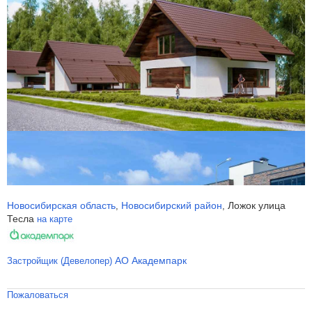
Новосибирская область
Новосибирский район
Ложок улица
,
,
Тесла
на карте
АО Академпарк
Застройщик (Девелопер)
Пожаловаться