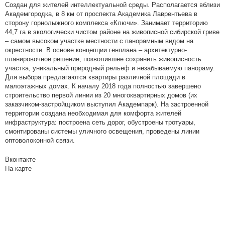
Cоздан для жителей интеллектуальной среды. Располагается вблизи
Академгородка, в 8 км от проспекта Академика Лаврентьева в
сторону горнолыжного комплекса «Ключи». Занимает территорию
44,7 га в экологически чистом районе на живописной сибирской гриве
– самом высоком участке местности с панорамным видом на
окрестности. В основе концепции генплана – архитектурно-
планировочное решение, позволившее сохранить живописность
участка, уникальный природный рельеф и незабываемую панораму.
Для выбора предлагаются квартиры различной площади в
малоэтажных домах. К началу 2018 года полностью завершено
строительство первой линии из 20 многоквартирных домов (их
заказчиком-застройщиком выступил Академпарк). На застроенной
территории создана необходимая для комфорта жителей
инфраструктура: построена сеть дорог, обустроены тротуары,
смонтированы системы уличного освещения, проведены линии
оптоволоконной связи.
Вконтакте
На карте