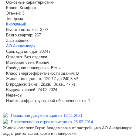
Основные характеристики
Класс:
Комфорт
Этажей:
3
Тип дома:
Кирпичный
Высота потолков:
3,00
Всего квартир:
267
Застройщик:
АО Академпарк
Срок сдачи:
сдан 2024 г
Отделка:
Без отделки
Материал стен:
Кирпич
Свободная планировка:
Есть
Класс энергоэффективности здания:
B
Жилая площадь:
от 120,17 до 240,3 м²
В продаже:
1к.кв., 2к.кв., 3к.кв., 4к.кв.
Выдача ключей:
24.02.2024
Индексы
Индекс инфраструктурной обеспеченности:
1
Проектная документация от 12.11.2021
Разрешение на строительство от 25.02.2014
Жилой комплекс Горки Академпарка от застройщика АО Академпарк:
ход строительства, фото и планировки.