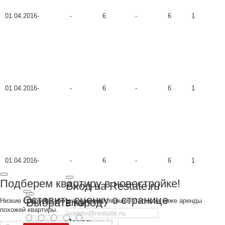
01.04.2016
-
-
6
-
6
1
01.04.2016
-
-
6
-
6
1
01.04.2016
-
-
6
-
6
1
Подберем квартиру в новостройке!
Вход на Restate.ru
Оставить оценку о странице
Выбрать город
Низкие ставки по ипотеке с ежемесячным платежом ниже аренды
Email
похожей квартиры.
Пароль