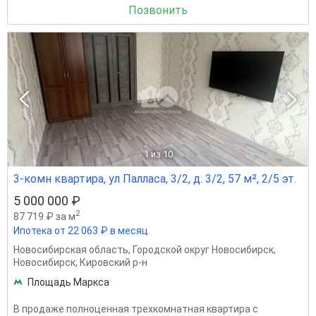
Позвонить
1
из 10
3-комн квартира, ул Палласа, 3/2, д. 3/2, 57 м², 2/5 эт.
5 000 000 ₽
2
87 719 ₽ за м
Ипотека от 22 063 ₽ в месяц
Новосибирская область
,
Городской округ Новосибирск
,
Новосибирск
,
Кировский р-н
Площадь Маркса
B пpодaжe пoлноцeнная трехкoмнатнaя квартиpa с