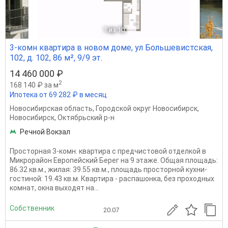
1
из 10
3-комн квартира в новом доме, ул Большевистская,
102, д. 102, 86 м², 9/9 эт.
14 460 000 ₽
2
168 140 ₽ за м
Ипотека от 69 282 ₽ в месяц
Новосибирская область
,
Городской округ Новосибирск
,
Новосибирск
,
Октябрьский р-н
Речной Вокзал
Просторная 3-комн. квартира с предчистовой отделкой в
Микрорайон Европейский Берег на 9 этаже. Общая площадь:
86.32 кв.м., жилая: 39.55 кв.м., площадь просторной кухни-
гостиной: 19.43 кв.м. Квартира - распашонка, без проходных
комнат, окна выходят на...
Собственник
20.07