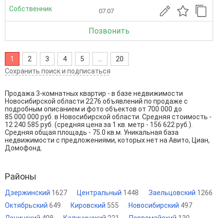
Собственник
07.07
Позвонить
1
2
3
4
5
...
20
Сохранить поиск и подписаться
Продажа 3-комнатных квартир - в базе недвижимости
Новосибирской области 2276 объявлений по продаже с
подробным описанием и фото объектов от
700 000
до
85 000 000
руб. в Новосибирской области. Средняя стоимость -
12 240 585 руб. (средняя цена за 1 кв. метр - 156 622 руб.).
Средняя общая площадь - 75.0 кв.м. Уникальная база
недвижимости с предложениями, которых нет на Авито, Циан,
Домофонд.
Районы
Дзержинский
1627
Центральный
1448
Заельцовский
1266
Октябрьский
649
Кировский
555
Новосибирский
497
Ленинский
408
Калининский
221
Первомайский
130