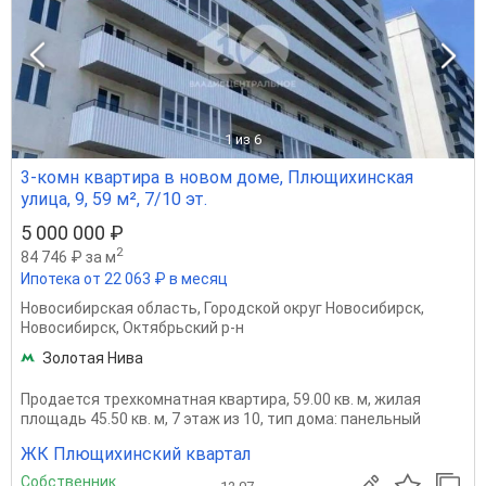
1
из 6
3-комн квартира в новом доме, Плющихинская
улица, 9, 59 м², 7/10 эт.
5 000 000 ₽
2
84 746 ₽ за м
Ипотека от 22 063 ₽ в месяц
Новосибирская область
,
Городской округ Новосибирск
,
Новосибирск
,
Октябрьский р-н
Золотая Нива
Продается трехкомнатная квартира, 59.00 кв. м, жилая
площадь 45.50 кв. м, 7 этаж из 10, тип дома: панельный
ЖК Плющихинский квартал
Собственник