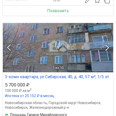
12.07
Позвонить
1
из 10
3-комн квартира, ул Сибирская, 40, д. 40, 57 м², 1/5 эт.
5 700 000 ₽
2
100 000 ₽ за м
Ипотека от 25 152 ₽ в месяц
Новосибирская область
,
Городской округ Новосибирск
,
Новосибирск
,
Железнодорожный р-н
Площадь Гарина-Михайловского