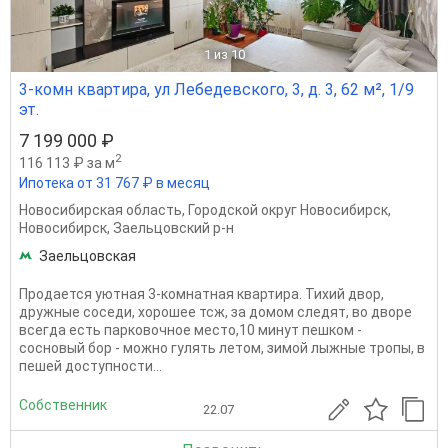
1
из 10
3-комн квартира, ул Лебедевского, 3, д. 3, 62 м², 1/9
эт.
7 199 000 ₽
2
116 113 ₽ за м
Ипотека от 31 767 ₽ в месяц
Новосибирская область
,
Городской округ Новосибирск
,
Новосибирск
,
Заельцовский р-н
Заельцовская
Продается уютная 3-комнатная квартира. Тихий двор,
дружные соседи, хорошее тсж, за домом следят, во дворе
всегда есть парковочное место,10 минут пешком -
сосновый бор - можно гулять летом, зимой лыжные тропы, в
пешей доступности...
Собственник
22.07