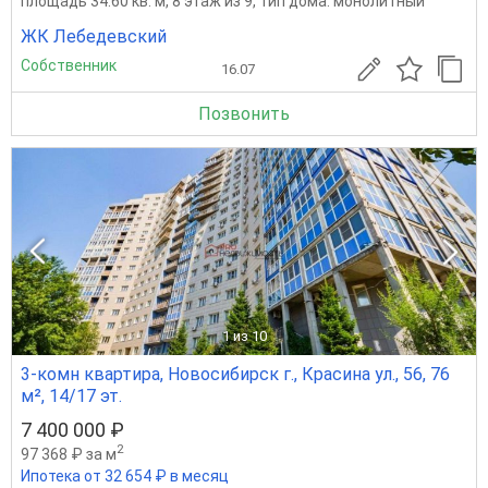
площадь 34.60 кв. м, 8 этаж из 9, тип дома: монолитный
ЖК Лебедевский
Собственник
16.07
Позвонить
1
из 10
3-комн квартира, Новосибирск г., Красина ул., 56, 76
м², 14/17 эт.
7 400 000 ₽
2
97 368 ₽ за м
Ипотека от 32 654 ₽ в месяц