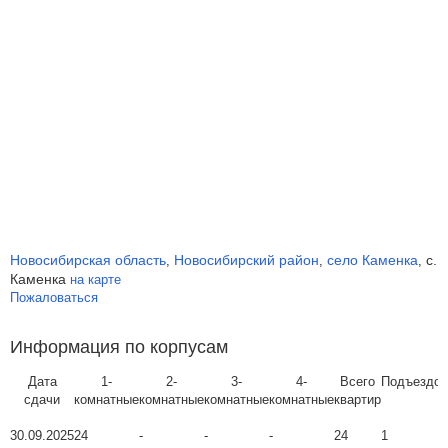
Новосибирская область
Новосибирский район
село Каменка
с.
,
,
,
Каменка
на карте
Пожаловаться
Информация по корпусам
Дата
1-
2-
3-
4-
Всего
Подъездов
сдачи
комнатные
комнатные
комнатные
комнатные
квартир
30.09.2025
24
-
-
-
24
1